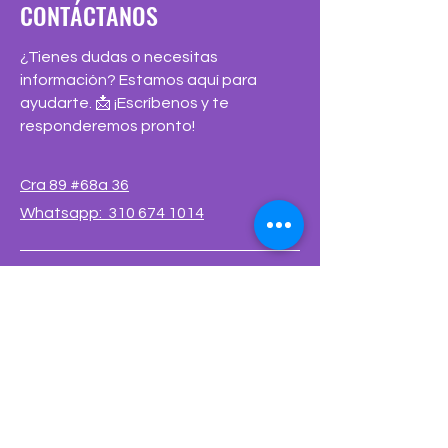
CONTÁCTANOS
¿Tienes dudas o necesitas
información? Estamos aquí para
ayudarte. 📩 ¡Escríbenos y te
responderemos pronto!
Cra 89 #68a 36
Whatsapp: 310 674 1014
Política de protección de datos
Felicitaciones, quejas o reclamos
contacto@manyanetbog.edu.co