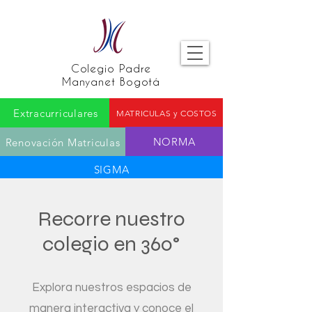
Colegio Padre
Manyanet Bogotá
Extracurriculares
MATRICULAS y COSTOS
NORMA
Renovación Matriculas
SIGMA
Recorre nuestro
colegio en 360°
Explora nuestros espacios de
manera interactiva y conoce el