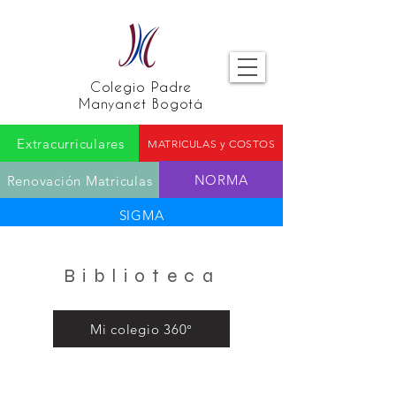
Colegio Padre
Manyanet Bogotá
Extracurriculares
MATRICULAS y COSTOS
NORMA
Renovación Matriculas
SIGMA
Biblioteca
Mi colegio 360°