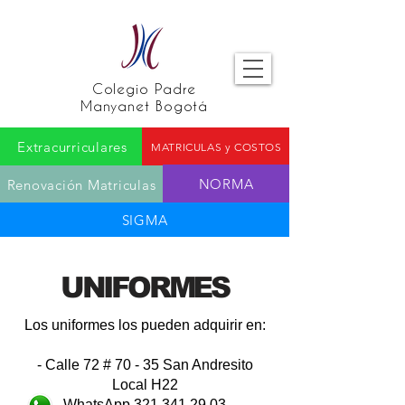
Colegio Padre
Manyanet Bogotá
Extracurriculares
MATRICULAS y COSTOS
NORMA
Renovación Matriculas
SIGMA
UNIFORMES
Los uniformes los pueden adquirir en:
- Calle 72 # 70 - 35 San Andresito
Local H22
WhatsApp
321 341 29 03