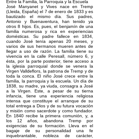
Entre la Familia, la Parroquia y la Escuela
José Manyanet y Vives nace en Tremp
(Lleida, España) el 7 de enero de 1833 y es
bautizado el mismo día. Sus padres,
Antonio y Buenaventura, han tenido ya
otros 8 hijos. Es, pues, el benjamín de una
familia numerosa y rica en experiencias
domésticas. Su padre fallece en 1834,
cuando José tenía apenas 20 meses, y
varios de sus hermanos mueren antes de
llegar a uso de razón. La familia tiene su
vivencia en la calle Peresall, número 6, y
ésta, por la parte posterior, tiene acceso a
la iglesia parroquial donde se venera la
Virgen Valldeflors, la patrona de Tremp y de
toda la conca. El niño José crece entre la
familia, la parroquia y la escuela. Un día de
1838, su madre, ya viuda, consagra a José
a la Virgen. Este, a pesar de su tierna
infancia, tiene una experiencia religiosa
intensa que constituye el arranque de su
total entrega a Dios y de su futura vocación
y misión como sacerdote y como fundador.
En 1840 recibe la primera comunión, y, a
los 12 años, abandona Tremp por
exigencias de su formación. Lleva en el
bagaje de su personalidad una fe
inquebrantable, nobleza de carácter,