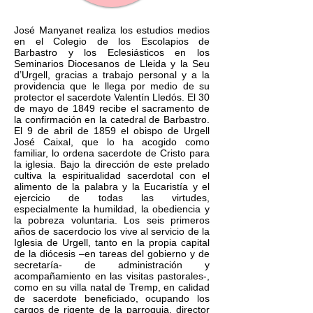
José Manyanet realiza los estudios medios
en el Colegio de los Escolapios de
Barbastro y los Eclesiásticos en los
Seminarios Diocesanos de Lleida y la Seu
d’Urgell, gracias a trabajo personal y a la
providencia que le llega por medio de su
protector el sacerdote Valentín Lledós. El 30
de mayo de 1849 recibe el sacramento de
la confirmación en la catedral de Barbastro.
El 9 de abril de 1859 el obispo de Urgell
José Caixal, que lo ha acogido como
familiar, lo ordena sacerdote de Cristo para
la iglesia. Bajo la dirección de este prelado
cultiva la espiritualidad sacerdotal con el
alimento de la palabra y la Eucaristía y el
ejercicio de todas las virtudes,
especialmente la humildad, la obediencia y
la pobreza voluntaria. Los seis primeros
años de sacerdocio los vive al servicio de la
Iglesia de Urgell, tanto en la propia capital
de la diócesis –en tareas del gobierno y de
secretaría- de administración y
acompañamiento en las visitas pastorales-,
como en su villa natal de Tremp, en calidad
de sacerdote beneficiado, ocupando los
cargos de rigente de la parroquia, director