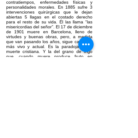
contratiempos, enfermedades físicas y
personalidades morales. En 1885 sufre 3
intervenciones quirúrgicas que le dejan
abiertas 5 llagas en el costado derecho
para el resto de su vida. Él las llama “las
misericordias del señor”. El 17 de diciembre
de 1901 muere en Barcelona, lleno de
virtudes y buenas obras, pero, a medida
que van pasando los años, sigue cada vez
más vivo y actual. Es la paradoja de la
muerte cristiana. Y la del grano de trigo
que, cuando muere produce fruto en
abundancia. Tuvo una existencia concreta
en unos lugares determinados y un periodo
de tiempo preciso y conocido. Escribió
muchas cartas, libros y opúsculos para la
formación de religiosos y religiosas, de las
familias y de los niños; abrió numerosos
centros de apostolado; peregrinó a
Montserrat, Zaragoza, Lourdes, Roma y
Lotero… casi no cabe más en sus 68 años
de existencia. Sin embargo, todo esto no es
más importante de su vida. Todas estas
iniciativas, inquietudes, enfermedades y
trabajos, nacieron del deseo profundo que
anidaba en su corazón de amar a Dios y a
los hombres; y de esta vida no se muere,
sino que se sigue vivo para siempre. Fue