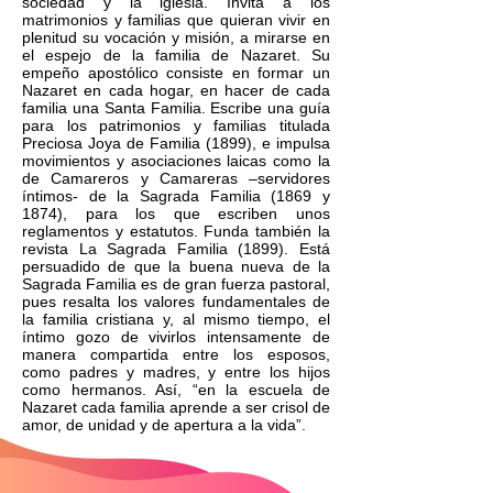
sociedad y la iglesia. Invita a los
matrimonios y familias que quieran vivir en
plenitud su vocación y misión, a mirarse en
el espejo de la familia de Nazaret. Su
empeño apostólico consiste en formar un
Nazaret en cada hogar, en hacer de cada
familia una Santa Familia. Escribe una guía
para los patrimonios y familias titulada
Preciosa Joya de Familia (1899), e impulsa
movimientos y asociaciones laicas como la
de Camareros y Camareras –servidores
íntimos- de la Sagrada Familia (1869 y
1874), para los que escriben unos
reglamentos y estatutos. Funda también la
revista La Sagrada Familia (1899). Está
persuadido de que la buena nueva de la
Sagrada Familia es de gran fuerza pastoral,
pues resalta los valores fundamentales de
la familia cristiana y, al mismo tiempo, el
íntimo gozo de vivirlos intensamente de
manera compartida entre los esposos,
como padres y madres, y entre los hijos
como hermanos. Así, “en la escuela de
Nazaret cada familia aprende a ser crisol de
amor, de unidad y de apertura a la vida”.