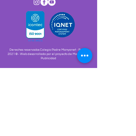
Derechos reservados Colegio Padre Manyanet - Bogotá
2021 © - Web desarrollada por el proyecto de Marketing y
Publicidad
¡ENCUÉNTRANOS!
¡Gracias por tu mensaje!