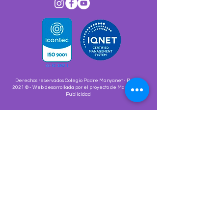
Derechos reservados Colegio Padre Manyanet - Bogotá
2021 © - Web desarrollada por el proyecto de Marketing y
Publicidad
¡ENCUÉNTRANOS!
¡Gracias por tu mensaje!