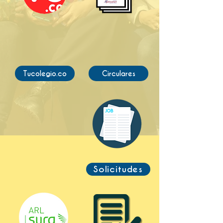
Tucolegio.co
Circulares
Solicitudes