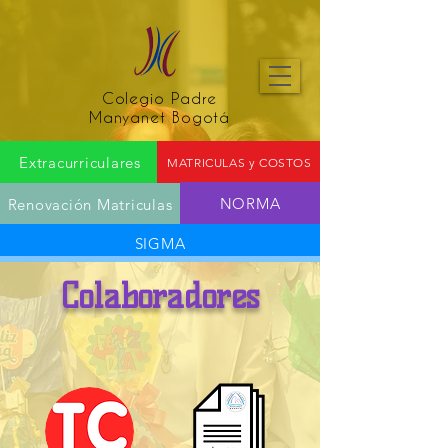
Colegio Padre
Manyanet Bogotá
Extracurriculares
MATRICULAS y COSTOS
NORMA
Renovación Matriculas
SIGMA
Colaboradores